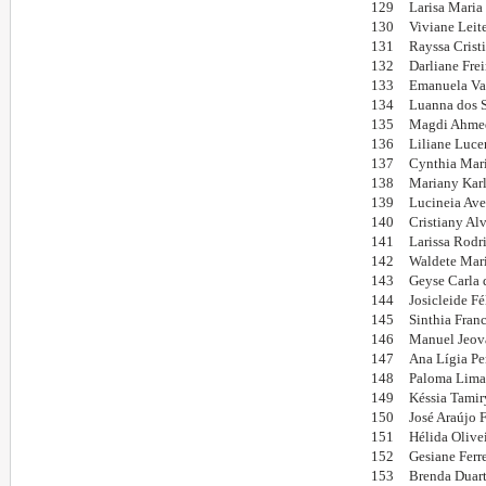
129
Larisa Maria
130
Viviane Leit
131
Rayssa Crist
132
Darliane Fre
133
Emanuela Va
134
Luanna dos S
135
Magdi Ahmed
136
Liliane Luce
137
Cynthia Mari
138
Mariany Karl
139
Lucineia Ave
140
Cristiany Al
141
Larissa Rodr
142
Waldete Mari
143
Geyse Carla 
144
Josicleide F
145
Sinthia Fran
146
Manuel Jeova
147
Ana Lígia Pe
148
Paloma Lima 
149
Késsia Tamir
150
José Araújo 
151
Hélida Olive
152
Gesiane Ferr
153
Brenda Duart