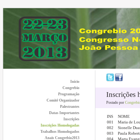
Início
Congrebio
Inscrições
Programação
Comitê Organizador
Postado por
Congrebi
Palestrantes
Datas Importantes
INS
NOME
Inscrições
001
Maria de Lou
Inscrições Homologadas
002
Sionelle Dua
Trabalhos Homologados
003
Paula Robert
Anais Congrebio2013
004
Marta Evange