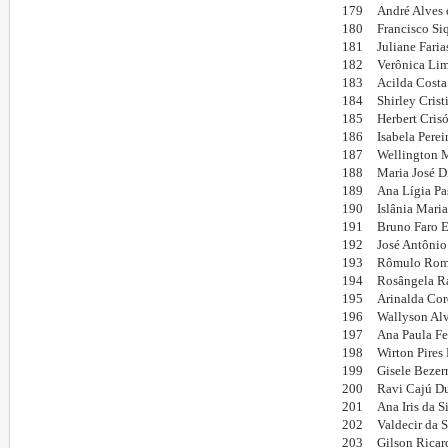
179
André Alves 
180
Francisco Si
181
Juliane Fari
182
Verônica Li
183
Acilda Costa
184
Shirley Crist
185
Herbert Cris
186
Isabela Pere
187
Wellington M
188
Maria José D
189
Ana Lígia Pa
190
Islânia Mari
191
Bruno Faro E
192
José Antônio
193
Rômulo Rome
194
Rosângela Ra
195
Arinalda Cor
196
Wallyson Alv
197
Ana Paula Fe
198
Wirton Pires 
199
Gisele Bezerr
200
Ravi Cajú Du
201
Ana Iris da S
202
Valdecir da 
203
Gilson Ricar