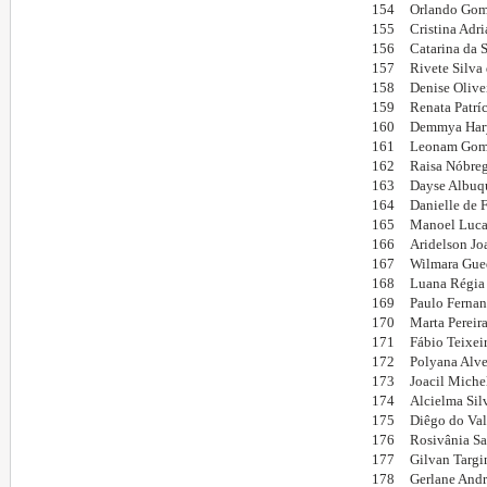
154
Orlando Gome
155
Cristina Adri
156
Catarina da S
157
Rivete Silva
158
Denise Olive
159
Renata Patrí
160
Demmya Hary
161
Leonam Gome
162
Raisa Nóbre
163
Dayse Albuqu
164
Danielle de 
165
Manoel Luca
166
Aridelson Jo
167
Wilmara Gued
168
Luana Régia 
169
Paulo Fernan
170
Marta Pereir
171
Fábio Teixei
172
Polyana Alve
173
Joacil Miche
174
Alcielma Sil
175
Diêgo do Val
176
Rosivânia Sa
177
Gilvan Targi
178
Gerlane Andr