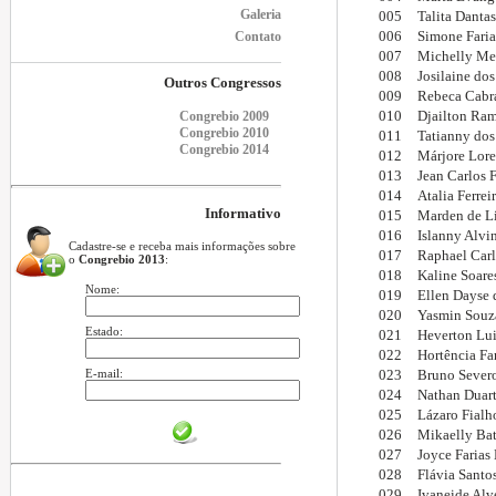
Galeria
005
Talita Danta
006
Simone Faria
Contato
007
Michelly Med
008
Josilaine dos
Outros Congressos
009
Rebeca Cabra
010
Djailton Ram
Congrebio 2009
Congrebio 2010
011
Tatianny dos
Congrebio 2014
012
Márjore Lore
013
Jean Carlos 
014
Atalia Ferrei
Informativo
015
Marden de Li
016
Islanny Alvi
Cadastre-se e receba mais informações sobre
017
Raphael Carl
o
Congrebio 2013
:
018
Kaline Soare
Nome:
019
Ellen Dayse d
020
Yasmin Souz
Estado:
021
Heverton Lui
022
Hortência Fa
E-mail:
023
Bruno Sever
024
Nathan Duart
025
Lázaro Fialh
026
Mikaelly Bat
027
Joyce Farias
028
Flávia Santo
029
Ivaneide Alv