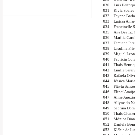
030
Luis Henriqu
031
Kívia Soares
032
Tayane Barbo
033
Larissa Amar
034
Francinelle 
035
Ana Beatriz
036
Marilia Carol
037
Tarciane Pire
038
Ursulina Pri
039
Miguel Leona
040
Fabricia Cor
041
Thaís Henriq
042
Emilie Sarai
043
Rafaela Oliv
044
Jéssica Mari
045
Flávia Santo
046
Elineí Araúj
047
Aline Anúzia 
048
Allyne do Na
049
Sabrina Domi
050
Thais Cleme
051
Mônica Diana
052
Daniela Bomf
053
Klébia de L