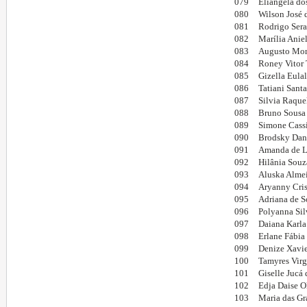
079
Eliângela do
080
Wilson José 
081
Rodrigo Sera
082
Marília Aniel
083
Augusto Mont
084
Roney Vitor 
085
Gizella Eulal
086
Tatiani Santa
087
Silvia Raque
088
Bruno Sousa 
089
Simone Cassi
090
Brodsky Dan
091
Amanda de L
092
Hilânia Souz
093
Aluska Alme
094
Aryanny Cris
095
Adriana de S
096
Polyanna Sil
097
Daiana Karla
098
Erlane Fábia
099
Denize Xavie
100
Tamyres Virg
101
Giselle Jucá 
102
Edja Daise O
103
Maria das Gr