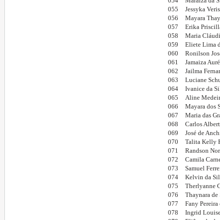
054
Maraiza da S
055
Jessyka Veri
056
Mayara Thays
057
Erika Priscil
058
Maria Cláudi
059
Eliete Lima 
060
Ronilson Jos
061
Jamaiza Aurél
062
Jailma Ferna
063
Luciane Schu
064
Ivanice da S
065
Aline Medeir
066
Mayara dos S
067
Maria das Gr
068
Carlos Alber
069
José de Anchi
070
Talita Kelly
071
Randson Nor
072
Camila Carne
073
Samuel Ferr
074
Kelvin da Si
075
Therlyanne 
076
Thaynara de 
077
Fany Pereira
078
Ingrid Louis