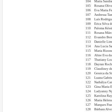
104
Maria Sandra
105
Rosana Olive
106
Eva Maria Fe
107
Andressa Tam
108
Laís Rodrigu
109
Erica Silva 
110
Paloma Késsi
111
Rosana Márci
112
Evandro Bern
113
Danielle Lim
114
Ana Lucia Sa
115
Maria Rizone
116
Aline Eva da
117
Thatiany Lou
118
Dayran Rocha
119
Claudiney de
120
Gessica da S
121
Luana Gabrie
122
Nathálya Car
123
Gina Maria E
124
Ladyanny Nye
125
Karolina Ray
126
Maria Helena
127
Marques Fran
128
Bárbara Alve