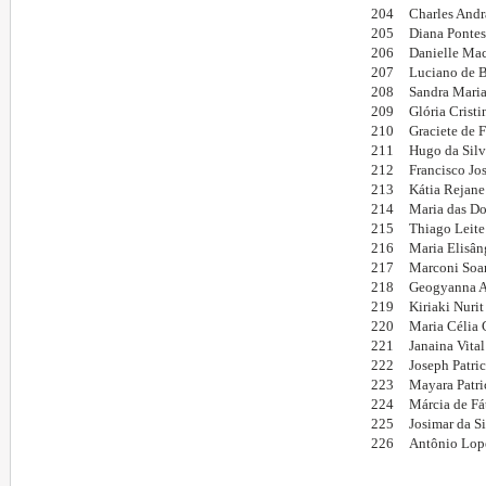
204
Charles Andr
205
Diana Pontes
206
Danielle Mac
207
Luciano de B
208
Sandra Maria
209
Glória Crist
210
Graciete de 
211
Hugo da Silv
212
Francisco Jo
213
Kátia Rejane
214
Maria das Do
215
Thiago Leite
216
Maria Elisân
217
Marconi Soar
218
Geogyanna Al
219
Kiriaki Nurit
220
Maria Célia 
221
Janaina Vita
222
Joseph Patri
223
Mayara Patri
224
Márcia de Fá
225
Josimar da S
226
Antônio Lop