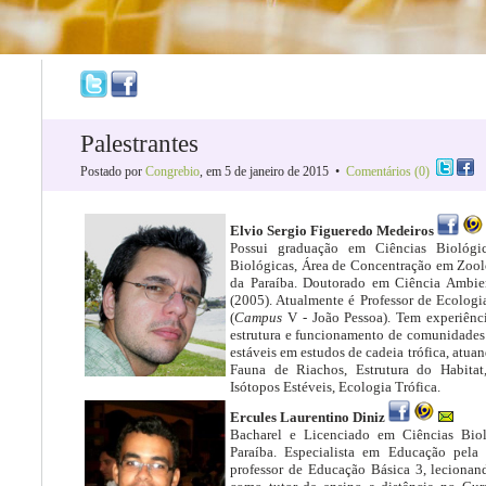
Palestrantes
Postado por
Congrebio
, em 5 de janeiro de 2015 •
Comentários (0)
Elvio Sergio Figueredo Medeiros
Possui graduação em Ciências Biológi
Biológicas, Área de Concentração em Zoolo
da Paraíba. Doutorado em Ciência Ambienta
(2005). Atualmente é Professor de Ecologi
(
Campus
V - João Pessoa). Tem experiênc
estrutura e funcionamento de comunidades d
estáveis em estudos de cadeia trófica, atua
Fauna de Riachos, Estrutura do Habitat,
Isótopos Estéveis, Ecologia Trófica.
Ercules Laurentino Diniz
Bacharel e Licenciado em Ciências Biol
Paraíba. Especialista em Educação pela
professor de Educação Básica 3, lecionan