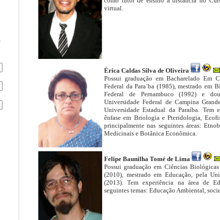
como tutor de ensino a distância no Cu
virtual.
e
Érica Caldas Silva de Oliveira
Possui graduação em Bacharelado Em Ci
Federal da Para´ba (1985), mestrado em B
Federal de Pernambuco (1992) e dou
Universidade Federal de Campina Grande
Universidade Estadual da Paraíba. Tem 
ênfase em Briologia e Pteridologia, Ecofi
principalmente nas seguintes áreas: Etnobo
Medicinais e Botânica Econômica.
Felipe Baunilha Tomé de Lima
Possui graduação em Ciências Biológicas 
(2010), mestrado em Educação, pela Uni
(2013). Tem experiência na área de Ed
seguintes temas: Educação Ambiental, socieda