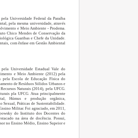
 pela Universidade Federal da Paraíba
tal, pela mesma universidade, através
olvimento e Meio Ambiente - Prodema.
ituto Chico Mendes de Conservação da
iológica Guaribas e Chefe da Unidade.
ntais, com ênfase em Gestão Ambiental
 pela Universidade Estadual Vale do
lvimento e Meio Ambiente (2012) pela
a pela Escola de Educação Física do
iamento de Resíduos Sólidos Urbanos e
 Recursos Naturais (2014), pela UFCG.
turais pla UFCG. Atua principalmente
tal, Húmus e produção orgânica,
 Sexual, Práticas de Sustentabilidade.
Ensino Militar. Foi agraciado, em 2011,
owsky do Instituto dos Docentes do
estacado na área de docência. Possui,
ssor no Ensino Médio, Ensino Supeior e