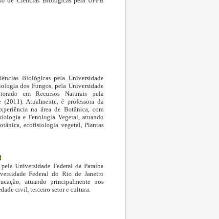
rso de Ciências Biológicas pela UFPB
ências Biológicas pela Universidade
iologia dos Fungos, pela Universidade
torado em Recursos Naturais pela
 (2011). Atualmente, é professora da
experiência na área de Botânica, com
siologia e Fenologia Vegetal, atuando
tânica, ecofisiologia vegetal, Plantas
pela Universidade Federal da Paraíba
versidade Federal do Rio de Janeiro
ucação, atuando principalmente nos
de civil, terceiro setor e cultura.