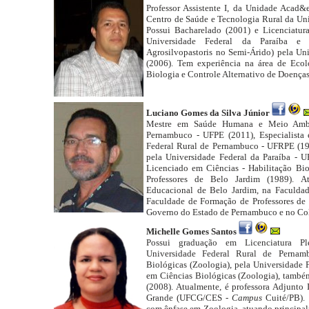
Professor Assistente I, da Unidade Acad&
Centro de Saúde e Tecnologia Rural da Un
Possui Bacharelado (2001) e Licenciatur
Universidade Federal da Paraíba e 
Agrosilvopastoris no Semi-Árido) pela Un
(2006). Tem experiência na área de Eco
Biologia e Controle Alternativo de Doenças 
Luciano Gomes da Silva Júnior
Mestre em Saúde Humana e Meio Ambie
Pernambuco - UFPE (2011), Especialista 
Federal Rural de Pernambuco - UFRPE (198
pela Universidade Federal da Paraíba - 
Licenciado em Ciências - Habilitação Bi
Professores de Belo Jardim (1989). A
Educacional de Belo Jardim, na Faculda
Faculdade de Formação de Professores de 
Governo do Estado de Pernambuco e no Col
Michelle Gomes Santos
Possui graduação em Licenciatura Pl
Universidade Federal Rural de Pernam
Biológicas (Zoologia), pela Universidade 
em Ciências Biológicas (Zoologia), também
(2008). Atualmente, é professora Adjunto
Grande (UFCG/CES -
Campus
Cuité/PB). 
com ênfase em Zoologia, atuando principal