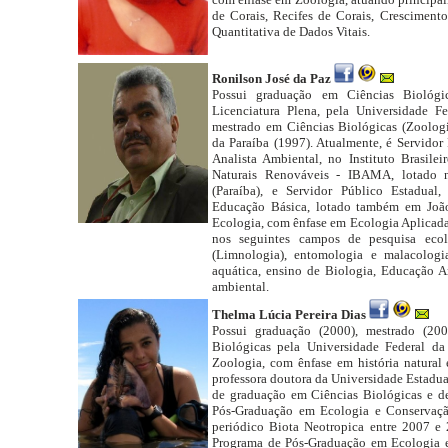
de Corais, Recifes de Corais, Crescimento
Quantitativa de Dados Vitais.
Ronilson José da Paz
Possui graduação em Ciências Biológic
Licenciatura Plena, pela Universidade 
mestrado em Ciências Biológicas (Zoologi
da Paraíba (1997). Atualmente, é Servidor
Analista Ambiental, no Instituto Brasil
Naturais Renováveis - IBAMA, lotado 
(Paraíba), e Servidor Público Estadual
Educação Básica, lotado também em João
Ecologia, com ênfase em Ecologia Aplicada
nos seguintes campos de pesquisa eco
(Limnologia), entomologia e malacologia
aquática, ensino de Biologia, Educação A
ambiental.
Thelma Lúcia Pereira Dias
Possui graduação (2000), mestrado (20
Biológicas pela Universidade Federal da
Zoologia, com ênfase em história natural 
professora doutora da Universidade Estadual
de graduação em Ciências Biológicas e d
Pós-Graduação em Ecologia e Conservaçã
periódico Biota Neotropica entre 2007 e
Programa de Pós-Graduação em Ecologia 