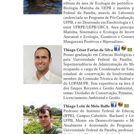
editora da área de Ecologia do periódico
Biologia Marinha da UEPB e mantém pa
Federal da Paraíba, através do Laborat
credenciada no Programa de Pós-Graduação 
UFPB, e no Doutorado em Etnobiologia e C
entre UFRPE/UEPB/URCA. Atua principal
Marinha, Sistemática e Ecologia de Inver
Artesanal e Ecologia, Comércio e Conser
Manguezais Positivos e Hipersalinos.
Thiago César Farias da Silva
Possui graduação em Ciências Biológicas 
pela Universidade Federal da Paraíba
Superintendência de Administração do M
ocupando o cargo de Coordenador de Estud
estadual de conservação da biodiversida
membro da Comissão Técnica de Análise 
do COPAM/PB. Tem experiência na área d
dos Grupos Recentes e Gestão Ambiental, 
temas: Unidades de Conservação, Primatas, 
Licenciamento Ambiental e Gestão.
Thiago Leite de Melo Ruffo
Professor do Instituto Federal de Educa
(IFPB),
Campus
Cabedelo. Bacharel e Lic
UFPB, Mestre em Desenvolvimento e 
Atualmente é doutorando do Programa
Universidade Federal da Paraíba, professo