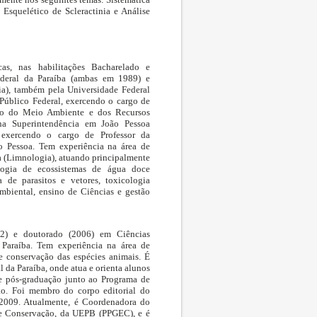
 Esquelético de Scleractinia e Análise
as, nas habilitações Bacharelado e
Federal da Paraíba (ambas em 1989) e
a), também pela Universidade Federal
 Público Federal, exercendo o cargo de
eiro do Meio Ambiente e dos Recursos
na Superintendência em João Pessoa
, exercendo o cargo de Professor da
 Pessoa. Tem experiência na área de
 (Limnologia), atuando principalmente
logia de ecossistemas de água doce
 de parasitos e vetores, toxicologia
mbiental, ensino de Ciências e gestão
02) e doutorado (2006) em Ciências
 Paraíba. Tem experiência na área de
e conservação das espécies animais. É
 da Paraíba, onde atua e orienta alunos
e pós-graduação junto ao Programa de
o. Foi membro do corpo editorial do
 2009. Atualmente, é Coordenadora do
e Conservação, da UEPB (PPGEC), e é