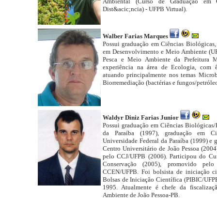
Ambiental (Curso de Graduação em Ci
Dist&acic;ncia) - UFPB Virtual).
Walber Farias Marques
Possui graduação em Ciências Biológicas,
em Desenvolvimento e Meio Ambiente (UFP
Pesca e Meio Ambiente da Prefeitura M
experiência na área de Ecologia, com 
atuando principalmente nos temas Microb
Biorremediação (bactérias e fungos/petróleo
Waldyr Diniz Farias Junior
Possui graduação em Ciências Biológicas/
da Paraíba (1997), graduação em Ciên
Universidade Federal da Paraíba (1999) e 
Centro Universitário de João Pessoa (2004
pelo CCJ/UFPB (2006). Participou do Cur
Conservação (2005), promovido pelo
CCEN/UFPB. Foi bolsista de iniciação cie
Bolsas de Iniciação Científica (PIBIC/UFP
1995. Atualmente é chefe da fiscaliza
Ambiente de João Pessoa-PB.