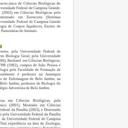
eacirc;mica de Ciências Biológicas do
iversidade Federal de Campina Grande.
a (2002) em Ciências Biológicas pela
mestrado em Zootecnia (Sistemas
iversidade Federal de Campina Grande
logia de Corpos Aquáticos, Ensino de
Parasitárias de Animais.
nte, pela Universidade Federal de
em Biologia Geral, pela Universidade
6), Bacharel em Ciências Biológicas,
UFPB (1982),
campus
de João Pessoa e
ologia pela Faculdade de Formação de
tualmente é professor na Autarquia
de de Enfermagem de Belo Jardim, na
Belo Jardim, professor de Biologia do
égio Adventista de Belo Jardim.
ena em Ciências Biológicas, pela
buco (2001), Mestrado em Ciências
Federal da Paraíba (2003), e Doutorado
 pela Universidade Federal da Paraíba
 I da Universidade Federal de Campina
Tem experiência na área de Zoologia,
mente nos seguintes temas: Sistemática