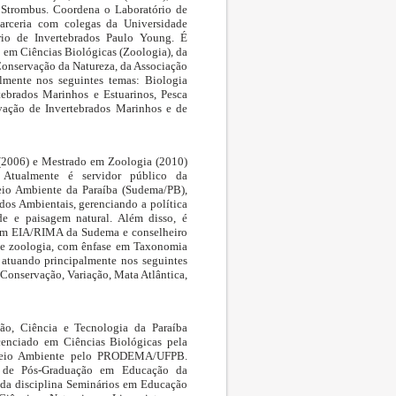
 Strombus. Coordena o Laboratório de
rceria com colegas da Universidade
ório de Invertebrados Paulo Young. É
em Ciências Biológicas (Zoologia), da
onservação da Natureza, da Associação
mente nos seguintes temas: Biologia
tebrados Marinhos e Estuarinos, Pesca
vação de Invertebrados Marinhos e de
(2006) e Mestrado em Zoologia (2010)
. Atualmente é servidor público da
eio Ambiente da Paraíba (Sudema/PB),
os Ambientais, gerenciando a política
de e paisagem natural. Além disso, é
em EIA/RIMA da Sudema e conselheiro
e zoologia, com ênfase em Taxonomia
atuando principalmente nos seguintes
Conservação, Variação, Mata Atlântica,
ção, Ciência e Tecnologia da Paraíba
enciado em Ciências Biológicas pela
Meio Ambiente pelo PRODEMA/UFPB.
 de Pós-Graduação em Educação da
r da disciplina Seminários em Educação