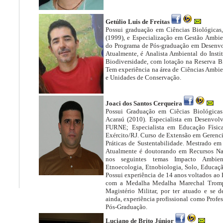
Getúlio Luis de Freitas
Possui graduação em Ciências Biológicas,
(1999), e Especialização em Gestão Ambien
do Programa de Pós-graduação em Desenv
Atualmente, é Analista Ambiental do Inst
Biodiversidade, com lotação na Reserva B
Tem experiência na área de Ciências Ambie
e Unidades de Conservação.
Joaci dos Santos Cerqueira
Possui Graduação em Ciêcias Biológicas
Acaraú (2010). Especialista em Desenvo
FURNE; Especialista em Educação Físic
Exército/RJ. Curso de Extensão em Gerenc
Práticas de Sustentabilidade. Mestrado em
Atualmente é doutorando em Recursos Na
nos seguintes temas Impacto Ambien
Etnoecologia, Etnobiologia, Solo, Educação
Possui experiência de 14 anos voltados ao 
com a Medalha Medalha Marechal Tromp
Magistério Militar, por ter atuado e se d
ainda, experiência profissional como Profe
Pós-Graduação.
Luciano de Brito Júnior