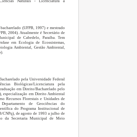
ências Naturais - Licenciatura a
 bacharelado (UFPB, 1997) e mestrado
B, 2004). Atualmente é Secretário de
unicipal de Cabedelo, Paraíba. Tem
ênfase em Ecologia de Ecossistemas,
iologia Ambiental, Gestão Ambiental,
).
Bacharelado pela Universidade Federal
cias Biológicas/Licenciatura pela
graduação em Direito/Bacharelado pelo
), especialização em Direito Ambiental
so Recursos Florestais e Unidades de
 Departamento de Geociências do
ntífica do Programa Institucional de
B/CNPq), de agosto de 1993 a julho de
ção da Secretaria Municipal de Meio