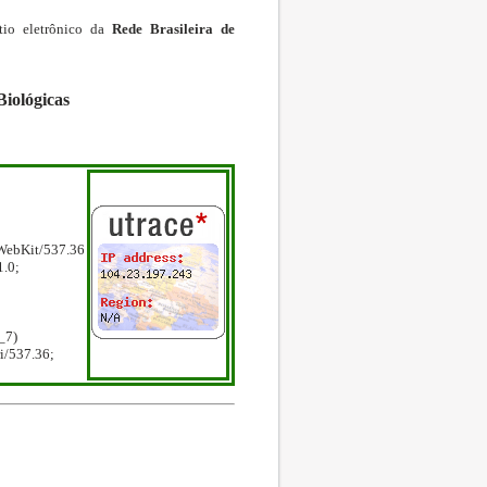
tio eletrônico da
Rede Brasileira de
Biológicas
WebKit/537.36
1.0;
_7)
i/537.36;