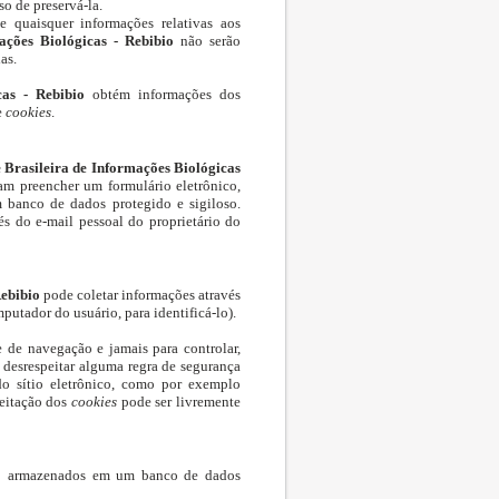
o de preservá-la.
e quaisquer informações relativas aos
ações Biológicas - Rebibio
não serão
as.
cas - Rebibio
obtém informações dos
e
cookies
.
 Brasileira de Informações Biológicas
sam preencher um formulário eletrônico,
 banco de dados protegido e sigiloso.
és do e-mail pessoal do proprietário do
Rebibio
pode coletar informações através
putador do usuário, para identificá-lo).
 de navegação e jamais para controlar,
e desrespeitar alguma regra de segurança
o sítio eletrônico, como por exemplo
ceitação dos
cookies
pode ser livremente
são armazenados em um banco de dados