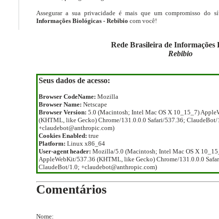
Assegurar a sua privacidade é mais que um compromisso do sí
Informações Biológicas - Rebibio
com você!
Rede Brasileira de Informações 
Rebibio
Seus dados de acesso:
Browser CodeName:
Mozilla
Browser Name:
Netscape
Browser Version:
5.0 (Macintosh; Intel Mac OS X 10_15_7) Apple
(KHTML, like Gecko) Chrome/131.0.0.0 Safari/537.36; ClaudeBot/
+claudebot@anthropic.com)
Cookies Enabled:
true
Platform:
Linux x86_64
User-agent header:
Mozilla/5.0 (Macintosh; Intel Mac OS X 10_15
AppleWebKit/537.36 (KHTML, like Gecko) Chrome/131.0.0.0 Safar
ClaudeBot/1.0; +claudebot@anthropic.com)
Comentários
Nome: