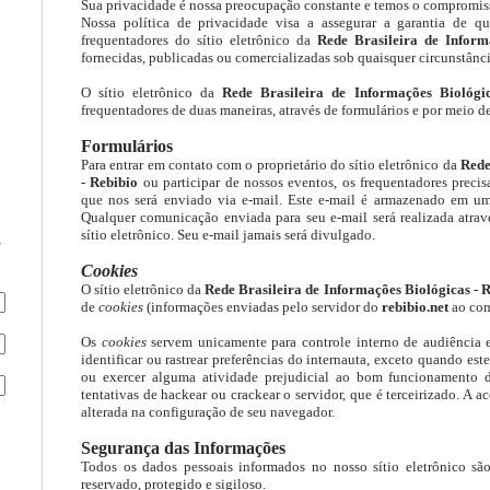
Sua privacidade é nossa preocupação constante e temos o compromiss
Nossa política de privacidade visa a assegurar a garantia de qu
frequentadores do sítio eletrônico da
Rede Brasileira de Inform
fornecidas, publicadas ou comercializadas sob quaisquer circunstânci
O sítio eletrônico da
Rede Brasileira de Informações Biológi
frequentadores de duas maneiras, através de formulários e por meio d
Formulários
Para entrar em contato com o proprietário do sítio eletrônico da
Rede
- Rebibio
ou participar de nossos eventos, os frequentadores preci
que nos será enviado via e-mail. Este e-mail é armazenado em um
Qualquer comunicação enviada para seu e-mail será realizada atrav
sítio eletrônico. Seu e-mail jamais será divulgado.
e
Cookies
O sítio eletrônico da
Rede Brasileira de Informações Biológicas - 
de
cookies
(informações enviadas pelo servidor do
rebibio.net
ao com
Os
cookies
servem unicamente para controle interno de audiência e
identificar ou rastrear preferências do internauta, exceto quando est
ou exercer alguma atividade prejudicial ao bom funcionamento d
tentativas de hackear ou crackear o servidor, que é terceirizado. A a
alterada na configuração de seu navegador.
Segurança das Informações
Todos os dados pessoais informados no nosso sítio eletrônico 
reservado, protegido e sigiloso.